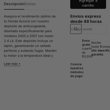
Agregar a
Descripción
Envíos
carrito
Envíos express
Asegura el rendimiento óptimo de
desde 48 horas
tu Honda Accord con nuestro
depósito de anticongelante,
diseñado específicamente para
modelos 2003 a 2007 con motor
2.4 L4. Este depósito incluye un
Envío
Recibe
gratis
tapón, garantizando un sellado
hasta
1
Compat
a partir
perfecto y evitando fugas. Mantén
año de
verifi
de
garantía
tu motor a la temperatura ideal y
$3,000
prolonga la vida útil de tu vehículo
Leer más
Conoce
con esta pieza de alta calidad.
nuestros
métodos
Compatibilidad:
de pago:
Honda Accord 2.4 L4 (2003)
Honda Accord 2.4 L4 (2004)
Honda Accord 2.4 L4 (2005)
Honda Accord 2.4 L4 (2006)
Honda Accord 2.4 L4 (2007)