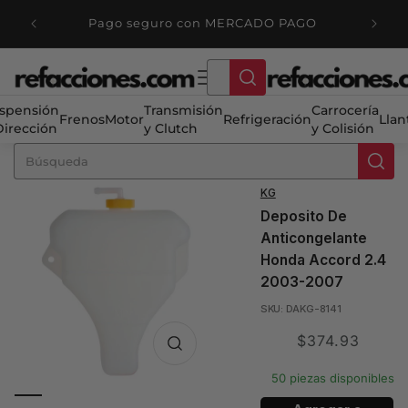
Ir
directamente
Pago seguro con MERCADO PAGO
al contenido
spensión
Transmisión
Carrocería
Frenos
Motor
Refrigeración
Llan
Dirección
y Clutch
y Colisión
KG
Deposito De
Anticongelante
Honda Accord 2.4
2003-2007
SKU: DAKG-8141
Translation
$374.93
missing:
50 piezas disponibles
es.product.price.sale