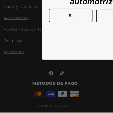
automotri
Autos y camionetas
Sí
Motocicletas
Aceites y lubricantes
Quimicos
Accesorios
Facebook
TikTok
MÉTODOS DE PAGO
© 2026,
Refacciones.com