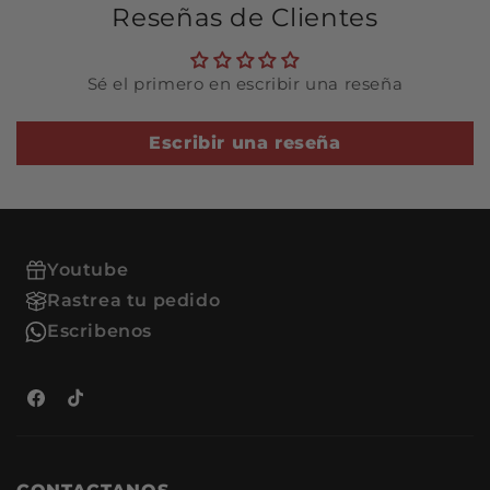
Reseñas de Clientes
Características Principales:
Fabricado con materiales
duraderos
Sé el primero en escribir una reseña
Incluye tapón para un sellado
seguro
Escribir una reseña
Ayuda a mantener la
temperatura del motor
Refacciones - Tu tienda de
confianza en autopartes. Envíos a
todo México.
Youtube
Rastrea tu pedido
Escribenos
Facebook
TikTok