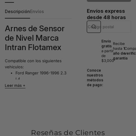
Envíos express
Descripción
Envíos
desde 48 horas
Arnes de Sensor
de Nivel Marca
Envío
Recibe
Intran Flotamex
gratis
hasta
1
Compat
a partir
año de
verifi
de
garantía
Compatible con los siguientes
$3,000
vehiculos:
Conoce
Ford Ranger 1996-1996 2.3
nuestros
L4
métodos
de pago:
Leer más
Informacion Adicional:
BRAZO FLOTADOR
Intran Flotamex –
Tecnologia Mexicana
en Sensores
Reseñas de Clientes