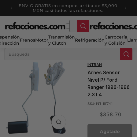
Ir
ENVIO GRATIS en compras arriba de $3,000
directamente
tienda
Ha
MXN casi todos las refacciones.
al contenido
spensión
Transmisión
Carrocería
Frenos
Motor
Refrigeración
Llan
Dirección
y Clutch
y Colisión
INTRAN
Arnes Sensor
Nivel P/ Ford
Ranger 1996-1996
2.3 L4
SKU: INT-RF741
Translation
$358.70
missing:
es.product.price.sale
Agotado