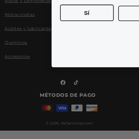
Autos y camionetas
Sí
Motocicletas
Aceites y lubricantes
Quimicos
Accesorios
Facebook
TikTok
MÉTODOS DE PAGO
© 2026,
Refacciones.com