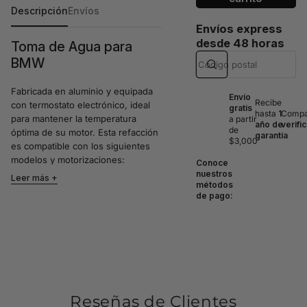
Descripción
Envíos
Envíos express
desde 48 horas
Toma de Agua para
BMW
Fabricada en aluminio y equipada
Envío
Recibe
con termostato electrónico, ideal
gratis
hasta
1
Compat
para mantener la temperatura
a partir
año de
verifi
de
óptima de su motor. Esta refacción
garantía
$3,000
es compatible con los siguientes
modelos y motorizaciones:
Conoce
BMW 545i 4.4 V8 (2004-
nuestros
Leer más
métodos
2005)
de pago:
BMW 550i 4.4 V8 (2006-
2012)
BMW 550i GT 4.4 V8 (2010-
2012)
BMW 645Ci 4.4 V8 (2004-
2005)
BMW 650i 4.4 V8 (2006-
2012)
Reseñas de Clientes