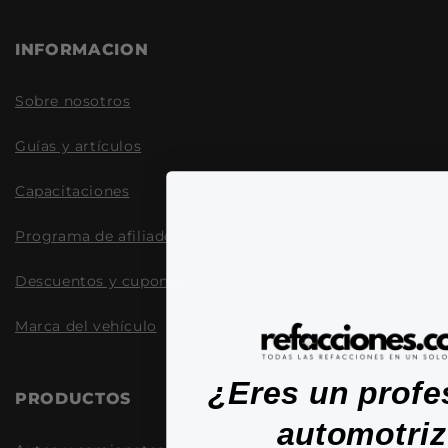
INFORMACION
Sobre nosotros
Guías y artículos
Capacitaciones
Programa de afiliados
Descuentos y cupones
Marca del vehículo
¿Eres un profe
PRODUCTOS
automotri