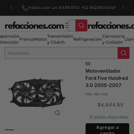
Ir
 $3,000
directamente
Habla con un EXPERTO +52 5623600047
.
al contenido
spensión
Transmisión
Carrocería
Frenos
Motor
Refrigeración
Llan
Dirección
y Clutch
y Colisión
KG
Motoventilador
Ford Five Hundred
3.0 2005-2007
SKU: KM-006
Translation
$4,644.89
missing:
12 piezas disponibles
es.product.price.sale
Agregar a
carrito