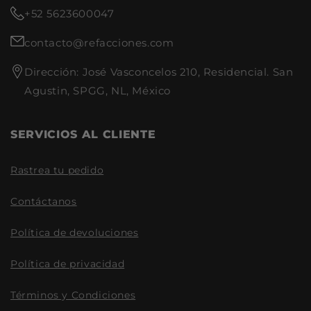
Refacciones:
+52 5623600047
Productos de alta calidad y
contacto@refacciones.com
durabilidad.
Amplia gama de refacciones
Dirección: José Vasconcelos 210, Residencial. San
para diferentes modelos y
Agustin, SPGG, NL, México
motorizaciones.
Atención al cliente
especializada para resolver
SERVICIOS AL CLIENTE
tus dudas.
Envíos rápidos y seguros a
todo el país.
Rastrea tu pedido
Contáctanos
Política de devoluciones
Política de privacidad
Términos y Condiciones