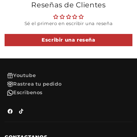
Reseñas de Clientes
Ventajas de comprar en
Refacciones:
Sé el primero en escribir una reseña
Productos de alta calidad y
durabilidad.
Atención al cliente
Escribir una reseña
especializada para resolver
tus dudas.
Envío rápido y seguro a tu
ubicación.
Youtube
Rastrea tu pedido
Escribenos
Facebook
TikTok