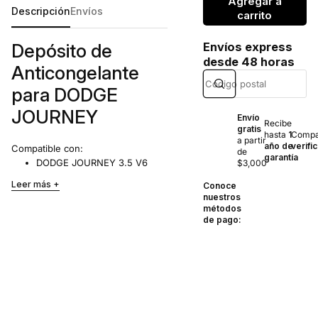
Agregar a
Descripción
Envíos
carrito
Depósito de
Envíos express
desde 48 horas
Anticongelante
para DODGE
JOURNEY
Envío
Recibe
gratis
hasta
1
Compat
a partir
año de
verifi
Compatible con:
de
garantía
DODGE JOURNEY 3.5 V6
$3,000
(2009-2010)
Leer más
Conoce
DODGE JOURNEY 3.6 V6
nuestros
(2011-2018)
métodos
de pago:
Incluye tapón. Este depósito es
una pieza esencial para el sistema
de refrigeración de su vehículo,
garantizando un rendimiento
óptimo del motor y evitando el
sobrecalentamiento.