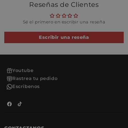
Reseñas de Clientes
Ventajas de comprar en
Refacciones:
Sé el primero en escribir una reseña
Productos de alta calidad y
durabilidad.
Atención al cliente
Escribir una reseña
especializada para resolver
tus dudas.
Envío rápido y seguro a tu
ubicación.
Youtube
Rastrea tu pedido
Escribenos
Facebook
TikTok