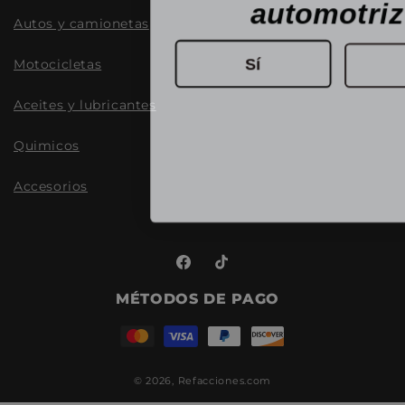
automotri
Autos y camionetas
Sí
Motocicletas
Aceites y lubricantes
Quimicos
Accesorios
Facebook
TikTok
MÉTODOS DE PAGO
© 2026,
Refacciones.com