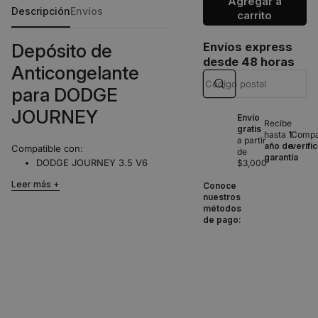
Agregar a
Descripción
Envíos
carrito
Depósito de
Envíos express
desde 48 horas
Anticongelante
para DODGE
JOURNEY
Envío
Recibe
gratis
hasta
1
Compat
a partir
año de
verifi
Compatible con:
de
garantía
DODGE JOURNEY 3.5 V6
$3,000
(2009-2010)
Leer más
Conoce
DODGE JOURNEY 3.6 V6
nuestros
(2011-2018)
métodos
de pago:
Incluye tapón. Este depósito es
una pieza esencial para el sistema
de refrigeración de su vehículo,
garantizando un rendimiento
óptimo del motor y evitando el
sobrecalentamiento.