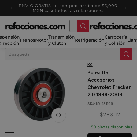
Ir
ENVIO GRATIS en compras arriba de $3,000
directamente
tienda
Ha
MXN casi todos las refacciones.
al contenido
spensión
Transmisión
Carrocería
Frenos
Motor
Refrigeración
Llan
Dirección
y Clutch
y Colisión
KG
Polea De
Accesorios
Chevrolet Tracker
2.0 1999-2008
SKU: KR-131109
Translation
$283.12
missing:
50 piezas disponibles
es.product.price.sale