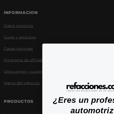
INFORMACION
Sobre nosotros
Guías y artículos
Capacitaciones
Programa de afiliados
Descuentos y cupones
Marca del vehículo
¿Eres un profe
PRODUCTOS
automotri