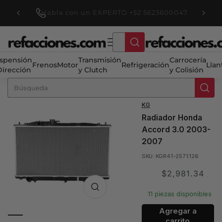
Ir
 $3,000
directamente
Habla con un EXPERTO +52 5623600047
.
al contenido
spensión
Transmisión
Carrocería
Frenos
Motor
Refrigeración
Llan
Dirección
y Clutch
y Colisión
KG
Radiador Honda
Accord 3.0 2003-
2007
SKU: KGR41-2571.126
Translation
$2,981.34
missing:
11 piezas disponibles
es.product.price.sale
Agregar a
carrito