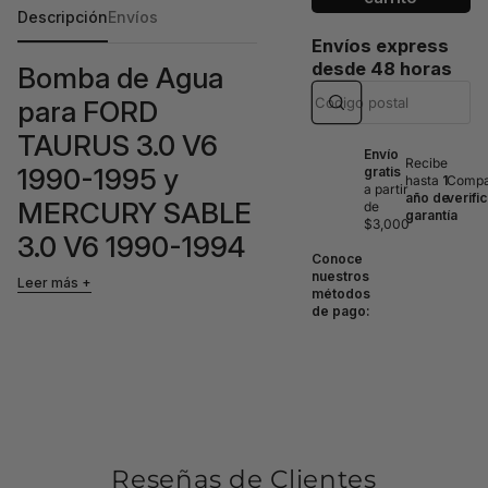
Descripción
Envíos
Envíos express
desde 48 horas
Bomba de Agua
para FORD
TAURUS 3.0 V6
Envío
Recibe
1990-1995 y
gratis
hasta
1
Compat
a partir
año de
verifi
MERCURY SABLE
de
garantía
$3,000
3.0 V6 1990-1994
Conoce
nuestros
Leer más
métodos
Esta bomba de agua es una pieza
de pago:
esencial para el correcto
funcionamiento del sistema de
refrigeración de su vehículo,
garantizando un óptimo
rendimiento del motor y evitando
sobrecalentamientos.
Compatibilidades:
Reseñas de Clientes