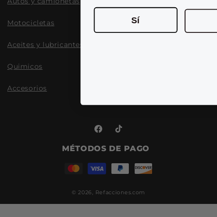
Autos y camionetas
Sí
Motocicletas
Aceites y lubricantes
Quimicos
Accesorios
Facebook
TikTok
MÉTODOS DE PAGO
© 2026,
Refacciones.com