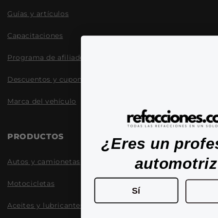
Guías y artículos
Capacitaciones
Programa de afiliados
Descuentos y cupones
Marca del vehículo
PRODUCTOS
¿Eres un profe
automotri
Autos y camionetas
Motocicletas
Sí
Aceites y lubricantes