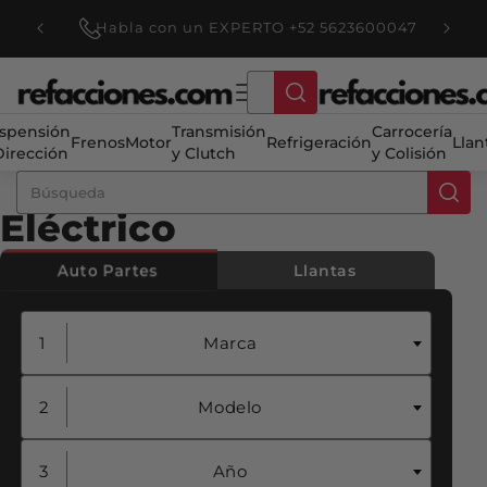
Ir
directamente
Pago seguro con MERCADO PAGO
Te da
al contenido
spensión
Transmisión
Carrocería
Frenos
Motor
Refrigeración
Llan
Dirección
y Clutch
y Colisión
Eléctrico
Auto Partes
Llantas
Marca
Modelo
Año