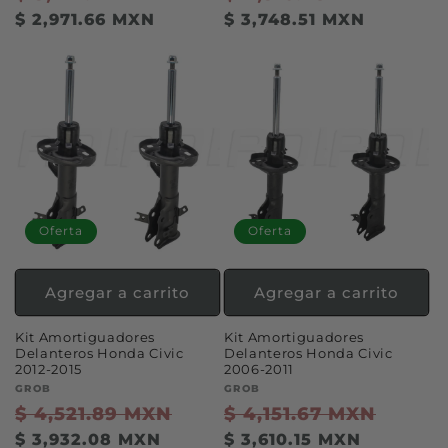
habitual
de
habitual
de
$ 2,971.66 MXN
$ 3,748.51 MXN
oferta
ofert
Oferta
Oferta
Agregar a carrito
Agregar a carrito
Kit Amortiguadores
Kit Amortiguadores
Delanteros Honda Civic
Delanteros Honda Civic
2012-2015
2006-2011
Proveedor:
GROB
Proveedor:
GROB
Precio
$ 4,521.89 MXN
Precio
Precio
$ 4,151.67 MXN
Precio
habitual
de
habitual
de
$ 3,932.08 MXN
$ 3,610.15 MXN