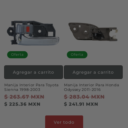
oferta
oferta
Oferta
Oferta
Agregar a carrito
Agregar a carrito
Manija Interior Para Toyota
Manija Interior Para Honda
Sienna 1998-2003
Odyssey 2011-2016
Precio
$ 263.67 MXN
Precio
Precio
$ 283.04 MXN
Precio
habitual
de
habitual
de
$ 225.36 MXN
$ 241.91 MXN
oferta
oferta
Ver todo