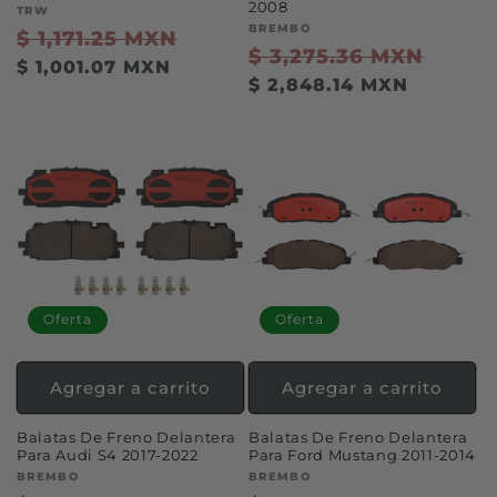
2008
Proveedor:
TRW
Proveedor:
BREMBO
Precio
$ 1,171.25 MXN
Precio
Precio
$ 3,275.36 MXN
Preci
habitual
de
$ 1,001.07 MXN
habitual
de
$ 2,848.14 MXN
oferta
ofert
Oferta
Oferta
Agregar a carrito
Agregar a carrito
Balatas De Freno Delantera
Balatas De Freno Delantera
Para Audi S4 2017-2022
Para Ford Mustang 2011-2014
Proveedor:
BREMBO
Proveedor:
BREMBO