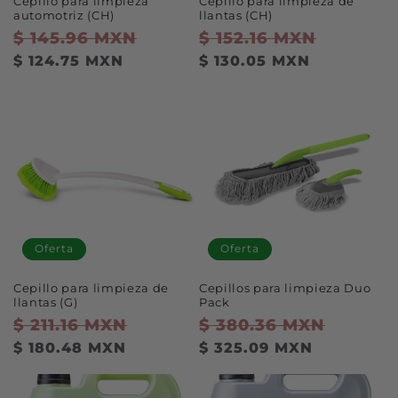
Cepillo para limpieza
Cepillo para limpieza de
automotriz (CH)
llantas (CH)
Precio
$ 145.96 MXN
Precio
Precio
$ 152.16 MXN
Precio
habitual
de
habitual
de
$ 124.75 MXN
$ 130.05 MXN
oferta
oferta
Oferta
Oferta
Cepillo para limpieza de
Cepillos para limpieza Duo
llantas (G)
Pack
Precio
$ 211.16 MXN
Precio
Precio
$ 380.36 MXN
Precio
habitual
de
habitual
de
$ 180.48 MXN
$ 325.09 MXN
oferta
oferta