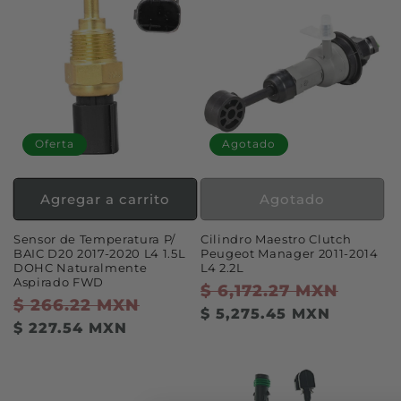
Oferta
Agotado
Agregar a carrito
Agotado
Sensor de Temperatura P/
Cilindro Maestro Clutch
BAIC D20 2017-2020 L4 1.5L
Peugeot Manager 2011-2014
DOHC Naturalmente
L4 2.2L
Aspirado FWD
Precio
$ 6,172.27 MXN
Preci
Precio
$ 266.22 MXN
Precio
habitual
de
$ 5,275.45 MXN
habitual
de
$ 227.54 MXN
oferta
oferta