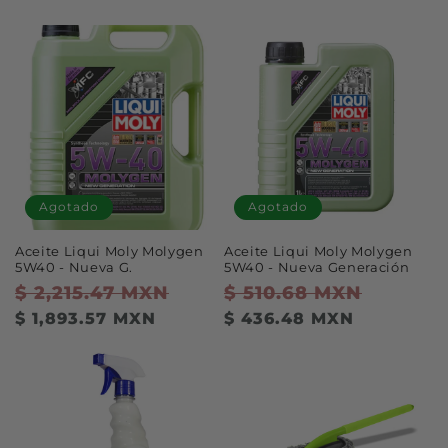
Agotado
Agotado
Aceite Liqui Moly Molygen
Aceite Liqui Moly Molygen
5W40 - Nueva G.
5W40 - Nueva Generación
Precio
$ 2,215.47 MXN
Precio
Precio
$ 510.68 MXN
Precio
habitual
de
habitual
de
$ 1,893.57 MXN
$ 436.48 MXN
oferta
oferta