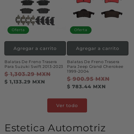
Oferta
Oferta
Agregar a carrito
Agregar a carrito
Balatas De Freno Trasera
Balatas De Freno Trasera
Para Suzuki Swift 2013-2023
Para Jeep Grand Cherokee
1999-2004
Precio
$ 1,303.29 MXN
Precio
Precio
$ 900.95 MXN
Precio
habitual
de
$ 1,133.29 MXN
habitual
de
$ 783.44 MXN
oferta
oferta
Ver todo
Estetica Automotriz