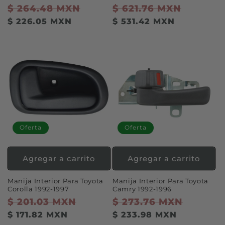
Precio
$ 264.48 MXN
Precio
Precio
$ 621.76 MXN
Precio
habitual
de
habitual
de
$ 226.05 MXN
$ 531.42 MXN
oferta
oferta
Oferta
Oferta
Agregar a carrito
Agregar a carrito
Manija Interior Para Toyota
Manija Interior Para Toyota
Corolla 1992-1997
Camry 1992-1996
Precio
$ 201.03 MXN
Precio
Precio
$ 273.76 MXN
Precio
habitual
de
habitual
de
$ 171.82 MXN
$ 233.98 MXN