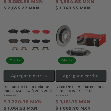
Precio
$ 3,053.56 MXN
Precio
Precio
$ 1,564.63 MXN
Preci
habitual
de
habitual
de
$ 2,655.27 MXN
$ 1,360.55 MXN
oferta
ofert
Oferta
Oferta
Agregar a carrito
Agregar a carrito
Balatas De Freno Delantera
Disco De Freno Trasero Para
Para Suzuki Swift 2013-2023
Ford Focus 2012-2018
Proveedor:
BREMBO
Proveedor:
BREMBO
Precio
$ 1,220.76 MXN
Precio
Precio
$ 1,161.15 MXN
Precio
habitual
de
habitual
de
$ 1,061.53 MXN
$ 1,009.70 MXN