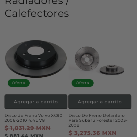
Radiadores /
Calefectores
Oferta
Oferta
Agregar a carrito
Agregar a carrito
Disco de Freno Volvo XC90
Disco De Freno Delantero
2006-2010 4.4L V8
Para Subaru Forester 2003-
2008
Precio
$ 1,031.29 MXN
Precio
Precio
$ 3,275.36 MXN
Preci
habitual
de
$ 881.44 MXN