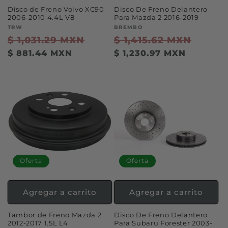
Disco de Freno Volvo XC90
Disco De Freno Delantero
2006-2010 4.4L V8
Para Mazda 2 2016-2019
Proveedor:
TRW
Proveedor:
BREMBO
Precio
$ 1,031.29 MXN
Precio
Precio
$ 1,415.62 MXN
Precio
habitual
de
habitual
de
$ 881.44 MXN
$ 1,230.97 MXN
oferta
oferta
Oferta
Oferta
Agregar a carrito
Agregar a carrito
Tambor de Freno Mazda 2
Disco De Freno Delantero
2012-2017 1.5L L4
Para Subaru Forester 2003-