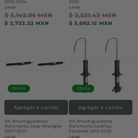
2015-2024
2019
Proveedor:
GROB
Proveedor:
GROB
Precio
$ 3,142.05 MXN
Precio
Precio
$ 3,521.43 MXN
Preci
habitual
de
habitual
de
$ 2,732.22 MXN
$ 3,062.12 MXN
oferta
oferta
Oferta
Oferta
Agregar a carrito
Agregar a carrito
Kit Amortiguadores
Kit Amortiguadores
Delanteros Jeep Wrangler
Delanteros Cadillac
2007-2017
Escalade 2015-2020
Proveedor:
GROB
Proveedor:
GROB