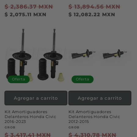
Precio
$ 2,386.37 MXN
Precio
Precio
$ 13,894.56 MXN
Prec
habitual
de
habitual
de
$ 2,075.11 MXN
$ 12,082.22 MXN
oferta
ofer
Oferta
Oferta
Agregar a carrito
Agregar a carrito
Kit Amortiguadores
Kit Amortiguadores
Delanteros Honda Civic
Delanteros Honda Civic
2016-2023
2012-2015
Proveedor:
GROB
Proveedor:
GROB
Precio
$ 3,417.41 MXN
Precio
Precio
$ 4,310.78 MXN
Preci