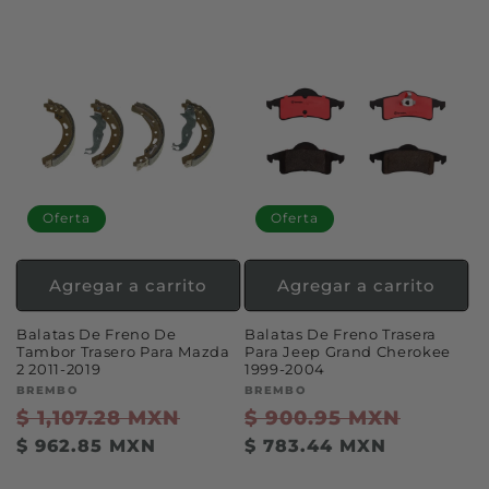
oferta
oferta
Oferta
Oferta
Agregar a carrito
Agregar a carrito
Balatas De Freno De
Balatas De Freno Trasera
Tambor Trasero Para Mazda
Para Jeep Grand Cherokee
2 2011-2019
1999-2004
Proveedor:
BREMBO
Proveedor:
BREMBO
Precio
$ 1,107.28 MXN
Precio
Precio
$ 900.95 MXN
Precio
habitual
de
habitual
de
$ 962.85 MXN
$ 783.44 MXN
oferta
oferta