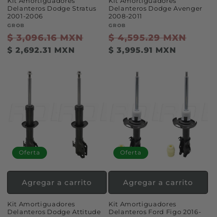
Kit Amortiguadores
Kit Amortiguadores
Delanteros Dodge Stratus
Delanteros Dodge Avenger
2001-2006
2008-2011
Proveedor:
GROB
Proveedor:
GROB
Precio
$ 3,096.16 MXN
Precio
Precio
$ 4,595.29 MXN
Preci
habitual
de
habitual
de
$ 2,692.31 MXN
$ 3,995.91 MXN
oferta
ofert
Oferta
Oferta
Agregar a carrito
Agregar a carrito
Kit Amortiguadores
Kit Amortiguadores
Delanteros Dodge Attitude
Delanteros Ford Figo 2016-