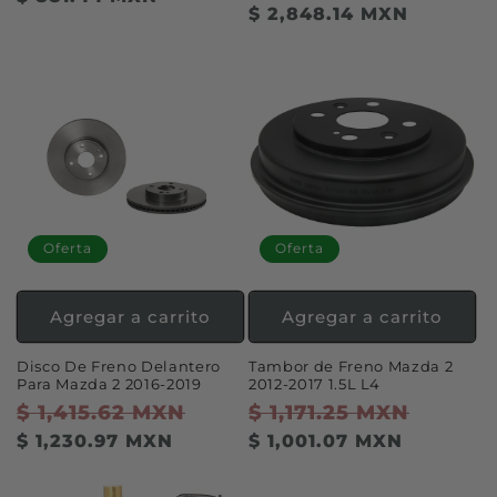
habitual
de
$ 2,848.14 MXN
oferta
ofert
Oferta
Oferta
Agregar a carrito
Agregar a carrito
Disco De Freno Delantero
Tambor de Freno Mazda 2
Para Mazda 2 2016-2019
2012-2017 1.5L L4
Precio
$ 1,415.62 MXN
Precio
Precio
$ 1,171.25 MXN
Precio
habitual
de
habitual
de
$ 1,230.97 MXN
$ 1,001.07 MXN
oferta
oferta