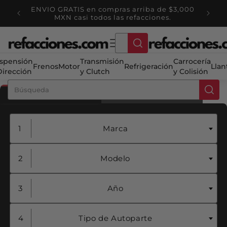
Ir
 $3,000
directamente
Habla con un EXPERTO +52 5623600047
.
al contenido
spensión
Transmisión
Carrocería
Frenos
Motor
Refrigeración
Llan
Dirección
y Clutch
y Colisión
Auto Partes
Llantas
Marca
Modelo
Año
Tipo de Autoparte