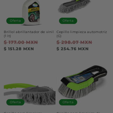
Oferta
Oferta
Brillol abrillantador de vinil
Cepillo limpieza automotriz
(1 lt)
(G)
Precio
$ 177.00 MXN
Precio
Precio
$ 298.07 MXN
Precio
habitual
de
habitual
de
$ 151.28 MXN
$ 254.76 MXN
oferta
oferta
Oferta
Oferta