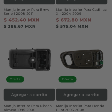
Manija Interior Para Bmw
Manija Interior Para Cadillac
Serie 1 2008-2011
Xlr 2004-2009
Precio
$ 452.40 MXN
Precio
Precio
$ 672.80 MXN
Precio
habitual
de
habitual
de
$ 386.67 MXN
$ 575.04 MXN
oferta
oferta
Oferta
Oferta
Agregar a carrito
Agregar a carrito
Manija Interior Para Nissan
Manija Interior Para Honda
Almera 1995-2000
Pilot 2003-2008