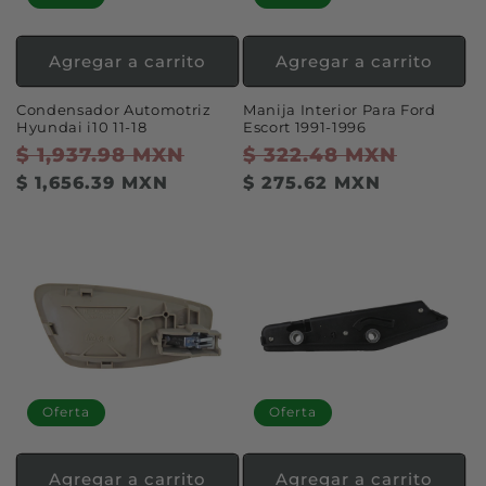
Agregar a carrito
Agregar a carrito
Condensador Automotriz
Manija Interior Para Ford
Hyundai i10 11-18
Escort 1991-1996
Precio
$ 1,937.98 MXN
Precio
Precio
$ 322.48 MXN
Precio
habitual
de
habitual
de
$ 1,656.39 MXN
$ 275.62 MXN
oferta
oferta
Oferta
Oferta
Agregar a carrito
Agregar a carrito