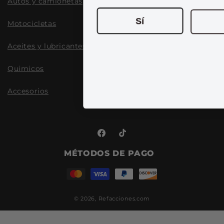
Autos y camionetas
Sí
Motocicletas
Aceites y lubricantes
Quimicos
Accesorios
Facebook
TikTok
MÉTODOS DE PAGO
© 2026,
Refacciones.com