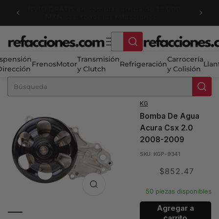
Ir
ENVIO GRATIS en compras arriba de $3,000
directamente
tienda
Ha
MXN casi todos las refacciones.
al contenido
spensión
Transmisión
Carrocería
Frenos
Motor
Refrigeración
Llan
Dirección
y Clutch
y Colisión
KG
Bomba De Agua
Acura Csx 2.0
2008-2009
SKU: KGP-9341
Translation
$852.47
missing:
50 piezas disponibles
es.product.price.sale
Agregar a
carrito