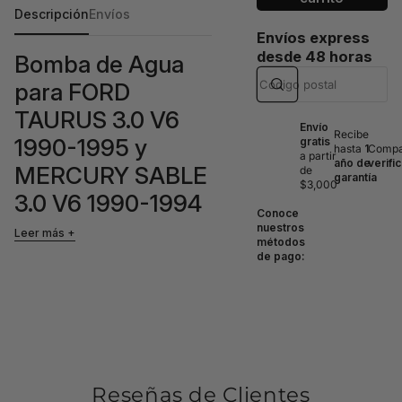
Descripción
Envíos
Envíos express
desde 48 horas
Bomba de Agua
para FORD
TAURUS 3.0 V6
Envío
Recibe
1990-1995 y
gratis
hasta
1
Compat
a partir
año de
verifi
MERCURY SABLE
de
garantía
$3,000
3.0 V6 1990-1994
Conoce
nuestros
Leer más
métodos
Esta bomba de agua es una pieza
de pago:
esencial para el correcto
funcionamiento del sistema de
refrigeración de su vehículo,
garantizando un óptimo
rendimiento del motor y evitando
sobrecalentamientos.
Compatibilidades:
Reseñas de Clientes