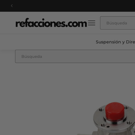
Ir
ENVIO GRATIS en compras arriba de $3,000 MXN ca
directamente
al contenido
Suspensión y Dir