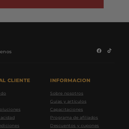
benos
Facebook
TikTok
AL CLIENTE
INFORMACION
ido
Sobre nosotros
Guías y artículos
voluciones
Capacitaciones
vacidad
Programa de afiliados
ndiciones
Descuentos y cupones