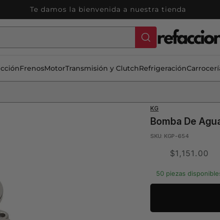
si todos las refacciones.
ección
Frenos
Motor
Transmisión y Clutch
Refrigeración
Carrocerí
KG
Bomba De Agua
SKU: KGP-654
Translation
$1,151.00
missing:
50 piezas disponible
es.product.price.s