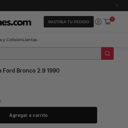
0
0
RASTREA TU PEDIDO
artículos
Iniciar
Carrito
sesión
a y Colisión
Llantas
 Ford Bronco 2.9 1990
s
ale_price
Agregar a carrito