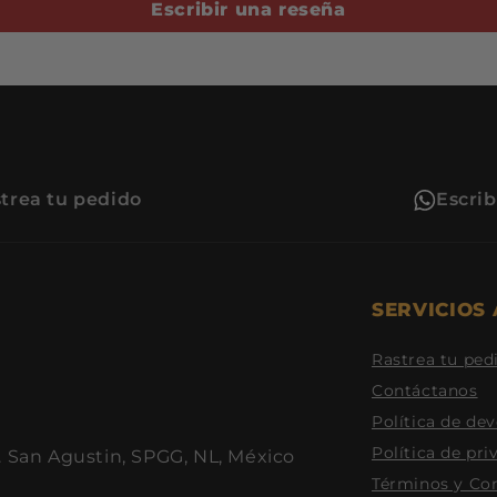
Escribir una reseña
trea tu pedido
Escri
SERVICIOS 
Rastrea tu ped
Contáctanos
Política de de
Política de pri
. San Agustin, SPGG, NL, México
Términos y Co