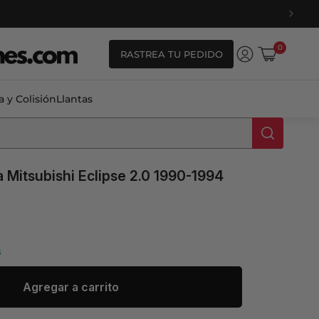
Habla con un EXPERTO +52 5623600047
0
0
RASTREA TU PEDIDO
artículos
Iniciar
Carrito
sesión
a y Colisión
Llantas
Mitsubishi Eclipse 2.0 1990-1994
s
ale_price
Agregar a carrito