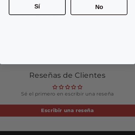
Sí
No
a diferentes modelos y marcas.
r cualquier duda sobre nuestros
Reseñas de Clientes
Sé el primero en escribir una reseña
Escribir una reseña