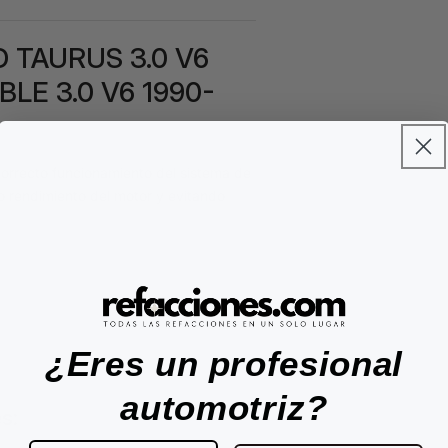
D TAURUS 3.0 V6
LE 3.0 V6 1990-
orrecto funcionamiento del sistema de
o rendimiento del motor y evitando
¿Eres un profesional
automotriz?
s: