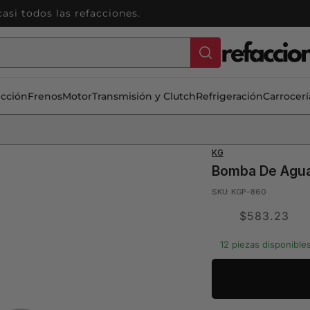
ección
Frenos
Motor
Transmisión y Clutch
Refrigeración
Carrocerí
KG
Bomba De Agua 
SKU: KGP-860
Translation
$583.23
missing:
12 piezas disponible
es.product.price.s