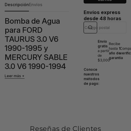
Descripción
Envíos
Envíos express
desde 48 horas
Bomba de Agua
para FORD
TAURUS 3.0 V6
Envío
Recibe
1990-1995 y
gratis
hasta
1
Compat
a partir
año de
verifi
MERCURY SABLE
de
garantía
$3,000
3.0 V6 1990-1994
Conoce
nuestros
Leer más
métodos
Esta bomba de agua es una pieza
de pago:
esencial para el correcto
funcionamiento del sistema de
refrigeración de su vehículo,
garantizando un óptimo
rendimiento del motor y evitando
sobrecalentamientos.
Compatibilidades:
Reseñas de Clientes