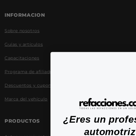
INFORMACION
Sobre nosotros
Guías y artículos
Capacitaciones
Programa de afiliados
Descuentos y cupones
Marca del vehículo
¿Eres un profe
PRODUCTOS
automotri