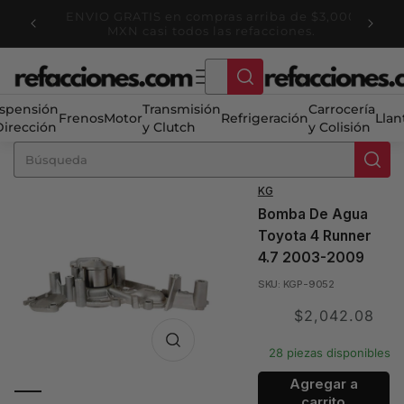
Ir
directamente
Habla con un EXPERTO +52 5623600047
al contenido
spensión
Transmisión
Carrocería
Frenos
Motor
Refrigeración
Llan
Dirección
y Clutch
y Colisión
KG
Bomba De Agua
Toyota 4 Runner
4.7 2003-2009
SKU: KGP-9052
Translation
$2,042.08
missing:
28 piezas disponibles
es.product.price.sale
Agregar a
carrito