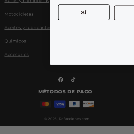
Autos y camionetas
Sí
Motocicletas
Aceites y lubricantes
Quimicos
Accesorios
Facebook
TikTok
MÉTODOS DE PAGO
© 2026,
Refacciones.com