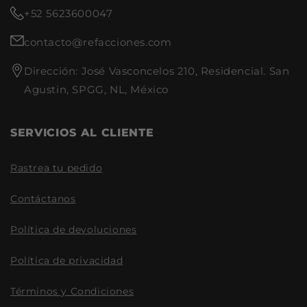
Dodge Grand Caravan 3.8 V6
+52 5623600047
1994-1995
Plymouth Grand Voyager 3.3
contacto@refacciones.com
V6 1990-1992
Plymouth Grand Voyager 3.8
Dirección: José Vasconcelos 210, Residencial. San
V6 1994-1995
Agustin, SPGG, NL, México
Plymouth Voyager 2.5 L4
1990-1995
Plymouth Voyager 3.3 V6
SERVICIOS AL CLIENTE
1991-1992
Rastrea tu pedido
Contáctanos
Política de devoluciones
Política de privacidad
Términos y Condiciones