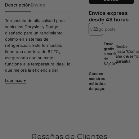
Descripción
Envíos
Envíos express
desde 48 horas
Termostato de alta calidad para
vehículos Chrysler y Dodge,
diseñado para un rendimiento
óptimo en sistemas de
Envío
refrigeración. Este termostato
Recibe
gratis
tiene una apertura de 82 °C,
hasta
1
Compat
a partir
año de
verifi
asegurando que su motor
de
garantía
funcione a la temperatura ideal, lo
$3,000
que mejora la eficiencia del
Conoce
combustible y prolonga la vida útil
nuestros
Leer más
del motor.
métodos
de pago:
Compatibilidades:
Chrysler Le Baron 2.2 L4
Turbo 1990
Chrysler Le Baron 2.5 L4
1990-1992
Chrysler New Yorker 3.3 V6
Reseñas de Clientes