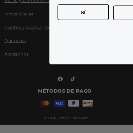
Autos y camionetas
Sí
Motocicletas
Aceites y lubricantes
Quimicos
Accesorios
Facebook
TikTok
MÉTODOS DE PAGO
© 2026,
Refacciones.com