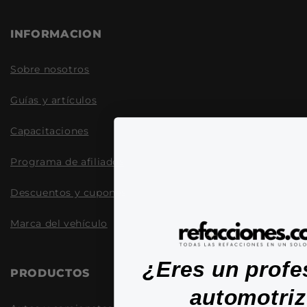
INFORMACION
Sobre nosotros
Guías y artículos
Capacitaciones
Programa de afiliados
Descuentos y cupones
Marca del vehículo
¿Eres un profe
PRODUCTOS
automotri