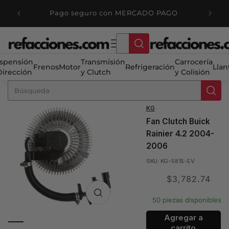
Ir
ENVIO 
directamente
PAGO
M
al contenido
spensión
Transmisión
Carrocería
Frenos
Motor
Refrigeración
Llan
Dirección
y Clutch
y Colisión
KG
Fan Clutch Buick
Rainier 4.2 2004-
2006
SKU: KG-5815-EV
Translation
$3,782.74
missing:
50 piezas disponibles
es.product.price.sale
Agregar a
carrito