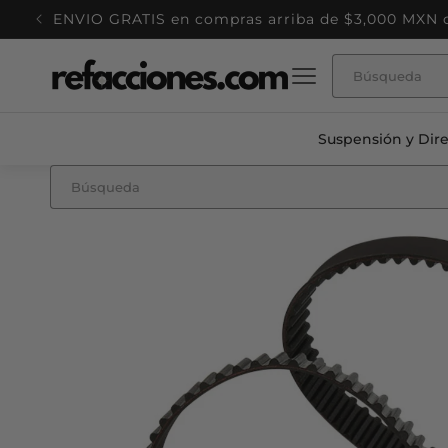
Ir
ENVIO GRATIS en compras arriba de $3,000 MXN ca
directamente
al contenido
Suspensión y Dir