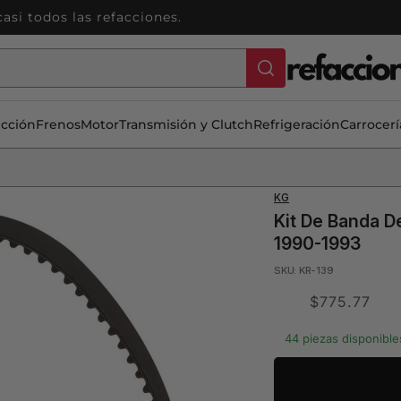
si todos las refacciones.
ección
Frenos
Motor
Transmisión y Clutch
Refrigeración
Carrocerí
KG
Kit De Banda D
1990-1993
SKU: KR-139
Translation
$775.77
missing:
44 piezas disponible
es.product.price.s