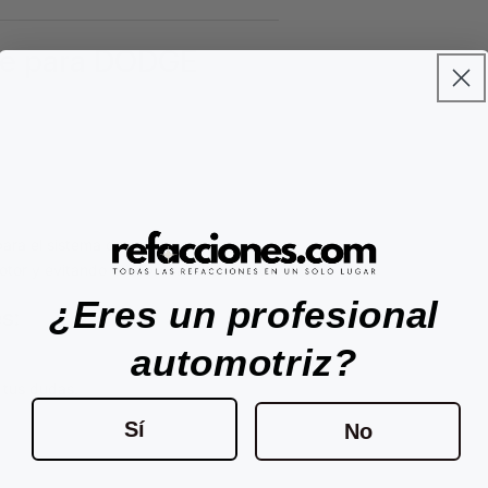
te para DODGE
ara el sistema de refrigeración de su
otor y evitando el sobrecalentamiento.
¿Eres un profesional
s:
automotriz?
r tus dudas.
Sí
No