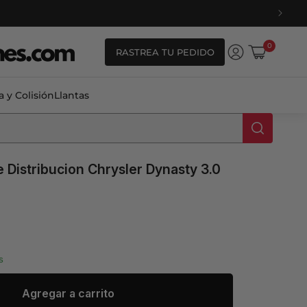
0
0
RASTREA TU PEDIDO
artículos
Iniciar
Carrito
sesión
a y Colisión
Llantas
e Distribucion Chrysler Dynasty 3.0
s
ale_price
Agregar a carrito