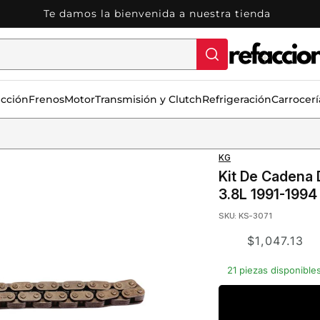
Te damos la bienvenida a nuestra tienda
ección
Frenos
Motor
Transmisión y Clutch
Refrigeración
Carrocerí
KG
Kit De Cadena 
3.8L 1991-1994
SKU: KS-3071
Translation
$1,047.13
missing:
21 piezas disponible
es.product.price.s