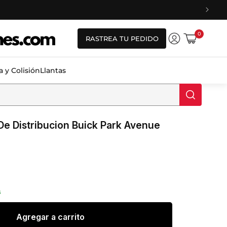
0
0
RASTREA TU PEDIDO
artículos
Iniciar
Carrito
sesión
a y Colisión
Llantas
De Distribucion Buick Park Avenue
s
ale_price
Agregar a carrito