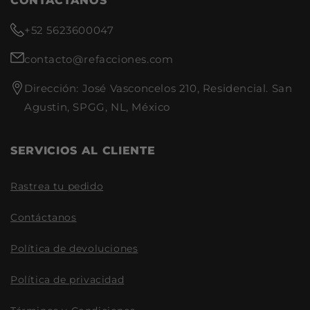
CONTACTANOS
Dodge Grand Caravan 3.8 V6
1994-1995
+52 5623600047
Plymouth Grand Voyager 3.3
V6 1990-1992
contacto@refacciones.com
Plymouth Grand Voyager 3.8
V6 1994-1995
Dirección: José Vasconcelos 210, Residencial. San
Plymouth Voyager 2.5 L4
1990-1995
Agustin, SPGG, NL, México
Plymouth Voyager 3.3 V6
1991-1992
SERVICIOS AL CLIENTE
Rastrea tu pedido
Contáctanos
Política de devoluciones
Política de privacidad