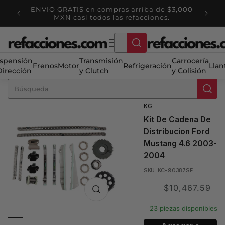
Ir
ENVIO GRATIS en compras arriba de $3,000
directamente
tienda
Ha
MXN casi todos las refacciones.
al contenido
spensión
Transmisión
Carrocería
Frenos
Motor
Refrigeración
Llan
Dirección
y Clutch
y Colisión
KG
Kit De Cadena De
Distribucion Ford
Mustang 4.6 2003-
2004
SKU: KC-90387SF
Translation
$10,467.59
missing:
23 piezas disponibles
es.product.price.sale