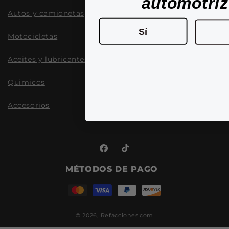
automotri
Autos y camionetas
Sí
Motocicletas
Aceites y lubricantes
Quimicos
Accesorios
Facebook
TikTok
MÉTODOS DE PAGO
© 2026,
Refacciones.com