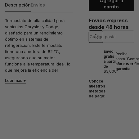
Agregar a
Descripción
Envíos
carrito
Envíos express
Termostato de alta calidad para
desde 48 horas
vehículos Chrysler y Dodge,
diseñado para un rendimiento
óptimo en sistemas de
refrigeración. Este termostato
tiene una apertura de 82 °C,
Envío
Recibe
gratis
asegurando que su motor
hasta
1
Compat
a partir
funcione a la temperatura ideal, lo
año de
verifi
de
garantía
que mejora la eficiencia del
$3,000
combustible y prolonga la vida útil
Leer más
Conoce
del motor.
nuestros
métodos
Compatibilidades:
de pago:
Chrysler Le Baron 2.2 L4
Turbo 1990
Chrysler Le Baron 2.5 L4
1990-1992
Chrysler New Yorker 3.3 V6