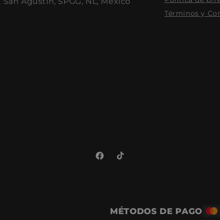
. San Agustin, SPGG, NL, México
Términos y Co
Facebook
TikTok
MÉTODOS DE PAGO