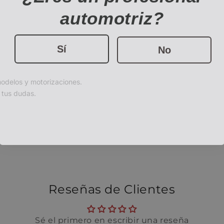
automotriz?
Sí
No
odelos y motorizaciones.
r tus dudas.
Reseñas de Clientes
Sé el primero en escribir una reseña