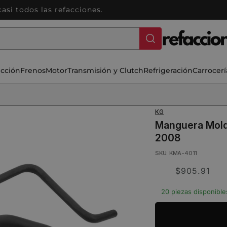
si todos las refacciones.
ección
Frenos
Motor
Transmisión y Clutch
Refrigeración
Carrocerí
KG
Manguera Mold
2008
SKU: KMA-4011
Translation
$905.91
missing:
20 piezas disponible
es.product.price.s