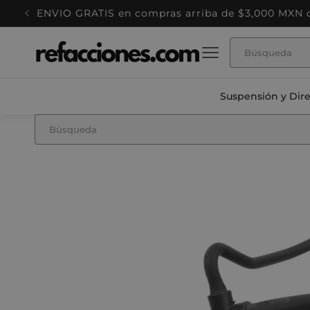
Ir
ENVIO GRATIS en compras arriba de $3,000 MXN ca
directamente
al contenido
Suspensión y Dir