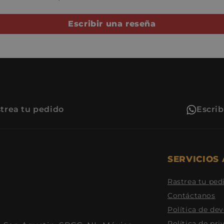
Escribir una reseña
trea tu pedido
Escri
SERVICIOS 
Rastrea tu ped
Contáctanos
Política de de
Política de pri