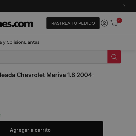
0
0
RASTREA TU PEDIDO
artículos
Iniciar
Carrito
sesión
a y Colisión
Llantas
eada Chevrolet Meriva 1.8 2004-
s
ale_price
Agregar a carrito