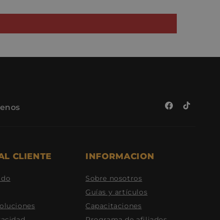
benos
Facebook
TikTok
AL CLIENTE
INFORMACION
ido
Sobre nosotros
Guías y artículos
voluciones
Capacitaciones
vacidad
Programa de afiliados