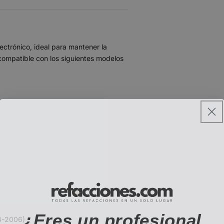
ectrónico, ideal para mantener la
compatible con los siguientes modelos
¿Eres un profesional
4-2006)