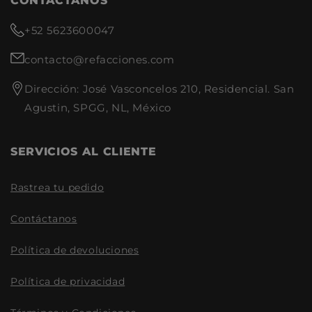
CONTACTANOS
Refacciones:
+52 5623600047
Productos de alta calidad y
durabilidad.
contacto@refacciones.com
Amplia gama de refacciones
para diferentes modelos y
Dirección: José Vasconcelos 210, Residencial. San
motorizaciones.
Agustin, SPGG, NL, México
Atención al cliente
especializada para resolver
tus dudas.
Envíos rápidos y seguros a
SERVICIOS AL CLIENTE
todo el país.
Rastrea tu pedido
Contáctanos
Política de devoluciones
Política de privacidad