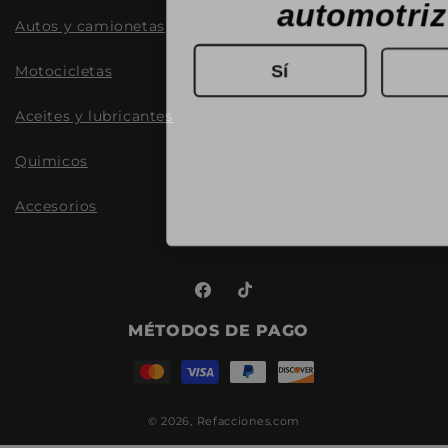
automotri
Autos y camionetas
Sí
Motocicletas
Aceites y lubricantes
Quimicos
Accesorios
Facebook
TikTok
MÉTODOS DE PAGO
© 2026,
Refacciones.com