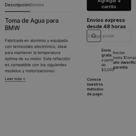
Agregar a
Descripción
Envíos
carrito
Toma de Agua para
Envíos express
desde 48 horas
BMW
Fabricada en aluminio y equipada
con termostato electrónico, ideal
Envío
para mantener la temperatura
Recibe
gratis
hasta
1
Compat
óptima de su motor. Esta refacción
a partir
año de
verifi
es compatible con los siguientes
de
garantía
$3,000
modelos y motorizaciones:
BMW 545i 4.4 V8 (2004-
Leer más
Conoce
2005)
nuestros
BMW 550i 4.4 V8 (2006-
métodos
de pago:
2012)
BMW 550i GT 4.4 V8 (2010-
2012)
BMW 645Ci 4.4 V8 (2004-
2005)
BMW 650i 4.4 V8 (2006-
2012)