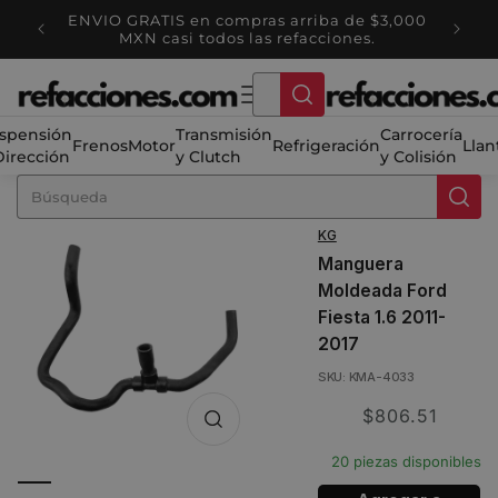
Ir
ENVIO GRATIS en compras arriba de $3,000
directamente
tienda
Ha
MXN casi todos las refacciones.
al contenido
spensión
Transmisión
Carrocería
Frenos
Motor
Refrigeración
Llan
Dirección
y Clutch
y Colisión
KG
Manguera
Moldeada Ford
Fiesta 1.6 2011-
2017
SKU: KMA-4033
Translation
$806.51
missing:
20 piezas disponibles
es.product.price.sale