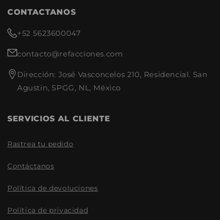
Refacciones:
CONTACTANOS
Productos de alta calidad y
+52 5623600047
durabilidad.
Amplia gama de refacciones
contacto@refacciones.com
para diferentes modelos y
motorizaciones.
Dirección: José Vasconcelos 210, Residencial. San
Atención al cliente
especializada para resolver
Agustin, SPGG, NL, México
tus dudas.
Envíos rápidos y seguros a
todo el país.
SERVICIOS AL CLIENTE
Rastrea tu pedido
Contáctanos
Política de devoluciones
Política de privacidad