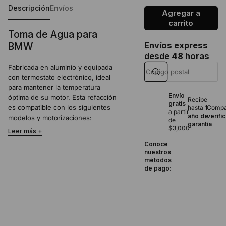
Descripción
Envíos
Agregar a
carrito
Toma de Agua para
BMW
Envíos express
desde 48 horas
Fabricada en aluminio y equipada
con termostato electrónico, ideal
para mantener la temperatura
Envío
óptima de su motor. Esta refacción
Recibe
gratis
es compatible con los siguientes
hasta
1
Compat
a partir
año de
verifi
modelos y motorizaciones:
de
garantía
BMW 545i 4.4 V8 (2004-
$3,000
Leer más
2005)
Conoce
BMW 550i 4.4 V8 (2006-
nuestros
2012)
métodos
BMW 550i GT 4.4 V8 (2010-
de pago:
2012)
BMW 645Ci 4.4 V8 (2004-
2005)
BMW 650i 4.4 V8 (2006-
2012)