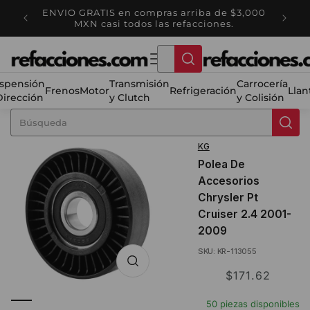
Ir
ENVIO GRATIS en compras arriba de $3,000
directamente
tienda
Ha
MXN casi todos las refacciones.
al contenido
spensión
Transmisión
Carrocería
Frenos
Motor
Refrigeración
Llan
Dirección
y Clutch
y Colisión
KG
Polea De
Accesorios
Chrysler Pt
Cruiser 2.4 2001-
2009
SKU: KR-113055
Translation
$171.62
missing:
50 piezas disponibles
es.product.price.sale