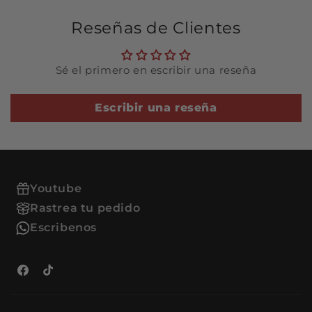
Ventajas de comprar en
Reseñas de Clientes
Refacciones:
Productos de alta calidad y
Sé el primero en escribir una reseña
durabilidad.
Atención al cliente
especializada para resolver
Escribir una reseña
tus dudas.
Envío rápido y seguro a tu
ubicación.
Youtube
Rastrea tu pedido
Escribenos
Facebook
TikTok