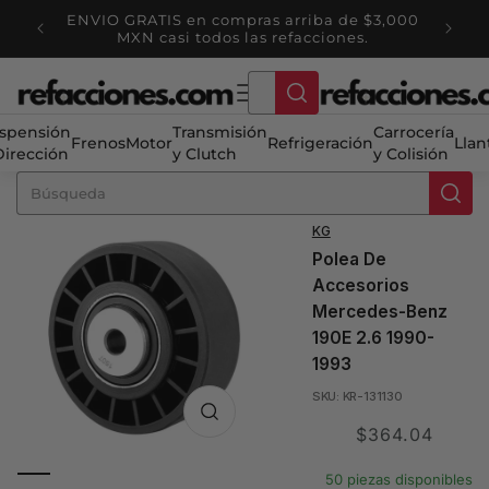
Ir
ENVIO GRATIS en compras arriba de $3,000
directamente
tienda
MXN casi todos las refacciones.
al contenido
spensión
Transmisión
Carrocería
Frenos
Motor
Refrigeración
Llan
Dirección
y Clutch
y Colisión
KG
Polea De
Accesorios
Mercedes-Benz
190E 2.6 1990-
1993
SKU: KR-131130
Translation
$364.04
missing:
50 piezas disponibles
es.product.price.sale