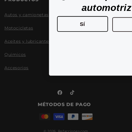
automotri
Autos y camionetas
Sí
Motocicletas
Aceites y lubricantes
Quimicos
Accesorios
Facebook
TikTok
MÉTODOS DE PAGO
© 2026,
Refacciones.com