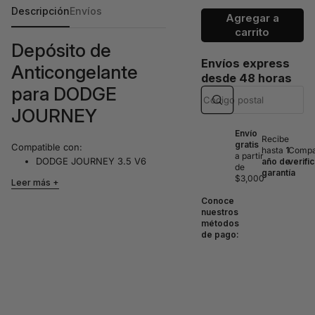
Descripción
Envíos
Agregar a
carrito
Depósito de
Envíos express
Anticongelante
desde 48 horas
para DODGE
JOURNEY
Envío
Recibe
gratis
Compatible con:
hasta
1
Compat
a partir
DODGE JOURNEY 3.5 V6
año de
verifi
de
garantía
(2009-2010)
$3,000
Leer más
DODGE JOURNEY 3.6 V6
Conoce
(2011-2018)
nuestros
métodos
Incluye tapón. Este depósito es
de pago:
una pieza esencial para el sistema
de refrigeración de su vehículo,
garantizando un rendimiento
óptimo del motor y evitando el
sobrecalentamiento.