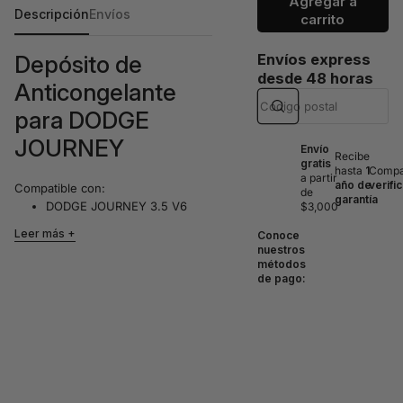
Agregar a
Descripción
Envíos
carrito
Depósito de
Envíos express
desde 48 horas
Anticongelante
para DODGE
JOURNEY
Envío
Recibe
gratis
hasta
1
Compat
a partir
año de
verifi
Compatible con:
de
garantía
DODGE JOURNEY 3.5 V6
$3,000
(2009-2010)
Leer más
Conoce
DODGE JOURNEY 3.6 V6
nuestros
(2011-2018)
métodos
de pago:
Incluye tapón. Este depósito es
una pieza esencial para el sistema
de refrigeración de su vehículo,
garantizando un rendimiento
óptimo del motor y evitando el
sobrecalentamiento.