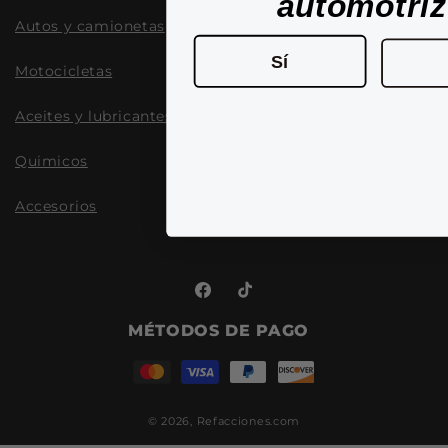
automotri
Autos y camionetas
Sí
Motocicletas
Aceites y lubricantes
Quimicos
Accesorios
Facebook
TikTok
MÉTODOS DE PAGO
© 2026,
Refacciones.com