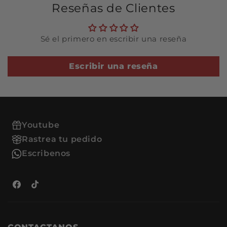
Reseñas de Clientes
Ventajas de comprar en
Refacciones:
Sé el primero en escribir una reseña
Productos de alta calidad y
durabilidad.
Atención al cliente
Escribir una reseña
especializada para resolver
tus dudas.
Envío rápido y seguro a tu
ubicación.
Youtube
Rastrea tu pedido
Escribenos
Facebook
TikTok