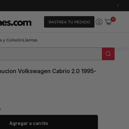
0
0
RASTREA TU PEDIDO
artículos
Iniciar
Carrito
sesión
a y Colisión
Llantas
ibucion Volkswagen Cabrio 2.0 1995-
s
ale_price
Agregar a carrito