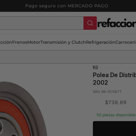
Pago seguro con MERCADO PAGO
ección
Frenos
Motor
Transmisión y Clutch
Refrigeración
Carrocerí
KG
Polea De Distr
2002
SKU: KR-137057T
Translation
$738.89
missing:
50 piezas disponible
es.product.price.s