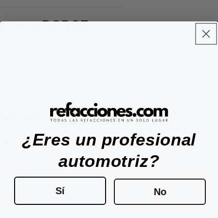
te para DODGE
ara el sistema de refrigeración de su
otor y evitando el sobrecalentamiento.
¿Eres un profesional
s:
automotriz?
r tus dudas.
Sí
No