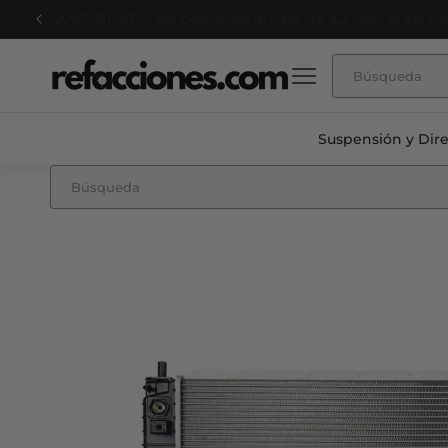
Ir
ENVIO GRATIS en compras arriba de $3,000 MXN ca
directamente
al contenido
Suspensión y Dir