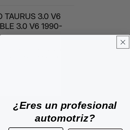
D TAURUS 3.0 V6
LE 3.0 V6 1990-
orrecto funcionamiento del sistema de
o rendimiento del motor y evitando
¿Eres un profesional
automotriz?
s: