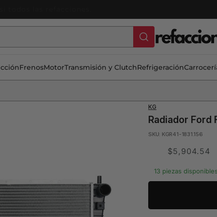
si todos las refacciones.
ección
Frenos
Motor
Transmisión y Clutch
Refrigeración
Carrocerí
KG
Radiador Ford 
SKU: KGR41-1831.156
Translation
$5,904.54
missing:
13 piezas disponible
es.product.price.s