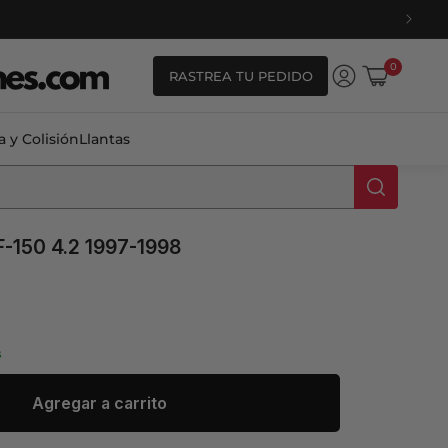
0
0
RASTREA TU PEDIDO
artículos
Iniciar
Carrito
sesión
a y Colisión
Llantas
F-150 4.2 1997-1998
s
ale_price
Agregar a carrito