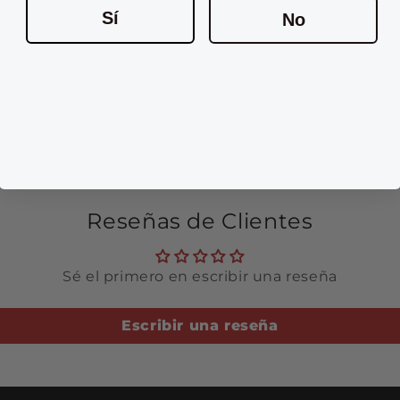
Sí
No
a diferentes modelos y marcas.
r cualquier duda sobre nuestros
Reseñas de Clientes
Sé el primero en escribir una reseña
Escribir una reseña